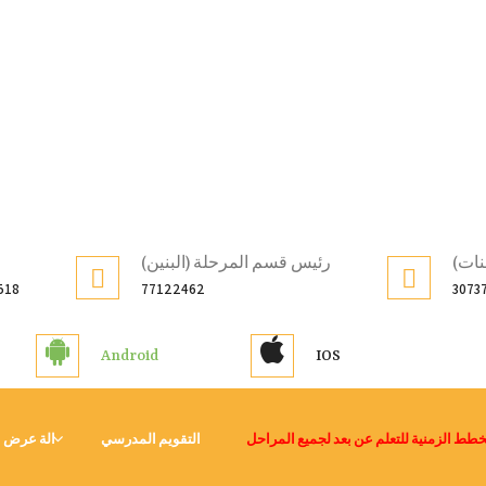
نات)
رئيس قسم المرحلة (البنين)
518
77122462
3073
Android
IOS
خطط الزمنية للتعلم عن بعد لجميع المراحل
التقويم المدرسي
الة عرض